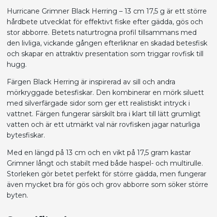
Hurricane Grimner Black Herring – 13 cm 17,5 g är ett större
hårdbete utvecklat för effektivt fiske efter gädda, gös och
stor abborre. Betets naturtrogna profil tillsammans med
den livliga, vickande gången efterliknar en skadad betesfisk
och skapar en attraktiv presentation som triggar rovfisk till
hugg.
Färgen Black Herring är inspirerad av sill och andra
mörkryggade betesfiskar. Den kombinerar en mörk siluett
med silverfärgade sidor som ger ett realistiskt intryck i
vattnet. Färgen fungerar särskilt bra i klart till lätt grumligt
vatten och är ett utmärkt val när rovfisken jagar naturliga
bytesfiskar.
Med en längd på 13 cm och en vikt på 17,5 gram kastar
Grimner långt och stabilt med både haspel- och multirulle.
Storleken gör betet perfekt för större gädda, men fungerar
även mycket bra för gös och grov abborre som söker större
byten.