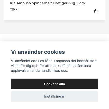
Iris Ambush Spinnerbait Firetiger 39g 18cm
159 kr
Läs mer
Vi använder cookies
Köpvillkor
Kontakt
Vi använder cookies för att anpassa det innehåll som
Om oss
visas för dig och för att du ska få bästa tänkbara
upplevelse när du handlar hos oss.
Sociala medier
Godkänn alla
Inställningar
Prenumerera på vårt nyhetsbrev