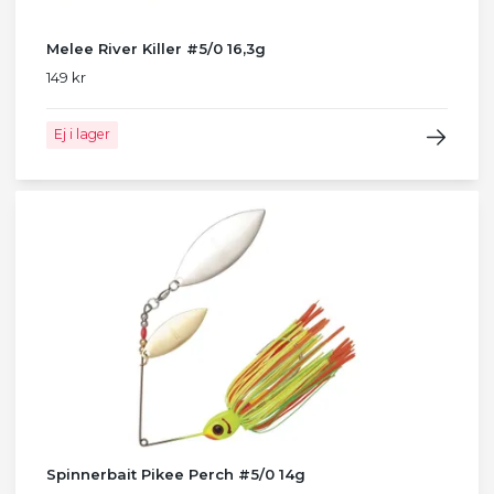
Melee River Killer #5/0 16,3g
149 kr
Ej i lager
Spinnerbait Pikee Perch #5/0 14g