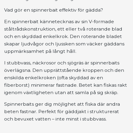
Vad gör en spinnerbait effektiv för gädda?
En spinnerbait kännetecknas av sin V-formade
ståltrådskonstruktion, ett eller två roterande blad
och en skyddad enkelkrok. Den roterande bladet
skapar ljudvågor och ljussken som väcker gäddans
uppmärksamhet på långt håll.
I stubbvass, näckrosor och sjögräs är spinnerbaits
överlägsna. Den upprättstående kroppen och den
enskilda enkelkroken (ofta skyddad av en
fiberborst) minimerar fastnade. Betet kan fiskas rakt
igenom växtligheten utan att samla på sig skräp.
Spinnerbaits ger dig möjlighet att fiska där andra
beten fastnar. Perfekt för gäddjakt i strukturerat
och bevuxet vatten – inte minst i stubbvass.