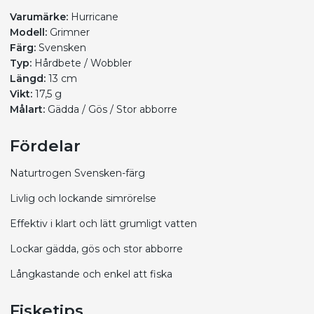
Varumärke:
Hurricane
Modell:
Grimner
Färg:
Svensken
Typ:
Hårdbete / Wobbler
Längd:
13 cm
Vikt:
17,5 g
Målart:
Gädda / Gös / Stor abborre
Fördelar
Naturtrogen Svensken-färg
Livlig och lockande simrörelse
Effektiv i klart och lätt grumligt vatten
Lockar gädda, gös och stor abborre
Långkastande och enkel att fiska
Fisketips