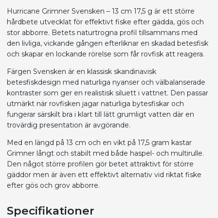
Hurricane Grimner Svensken – 13 cm 17,5 g är ett större
hårdbete utvecklat för effektivt fiske efter gädda, gös och
stor abborre. Betets naturtrogna profil tillsammans med
den livliga, vickande gången efterliknar en skadad betesfisk
och skapar en lockande rörelse som får rovfisk att reagera.
Färgen Svensken är en klassisk skandinavisk
betesfiskdesign med naturliga nyanser och välbalanserade
kontraster som ger en realistisk siluett i vattnet. Den passar
utmärkt när rovfisken jagar naturliga bytesfiskar och
fungerar särskilt bra i klart till lätt grumligt vatten där en
trovärdig presentation är avgörande.
Med en längd på 13 cm och en vikt på 17,5 gram kastar
Grimner långt och stabilt med både haspel- och multirulle.
Den något större profilen gör betet attraktivt för större
gäddor men är även ett effektivt alternativ vid riktat fiske
efter gös och grov abborre.
Specifikationer