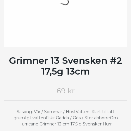
Grimner 13 Svensken #2
17,5g 13cm
69 kr
Säsong: Vår / Sommar / HöstVatten: Klart till lätt
grumligt vattenFisk: Gädda / Gös / Stor abborreOm
Hurricane Grimner 13 cm 17,5 g SvenskenHurri