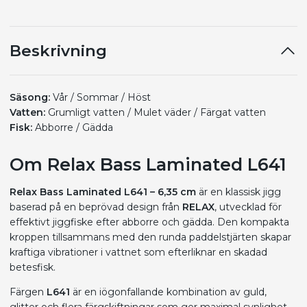
Beskrivning
Säsong:
Vår / Sommar / Höst
Vatten:
Grumligt vatten / Mulet väder / Färgat vatten
Fisk:
Abborre / Gädda
Om Relax Bass Laminated L641
Relax Bass Laminated L641 – 6,35 cm
är en klassisk jigg
baserad på en beprövad design från
RELAX
, utvecklad för
effektivt jiggfiske efter abborre och gädda. Den kompakta
kroppen tillsammans med den runda paddelstjärten skapar
kraftiga vibrationer i vattnet som efterliknar en skadad
betesfisk.
Färgen
L641
är en iögonfallande kombination av guld,