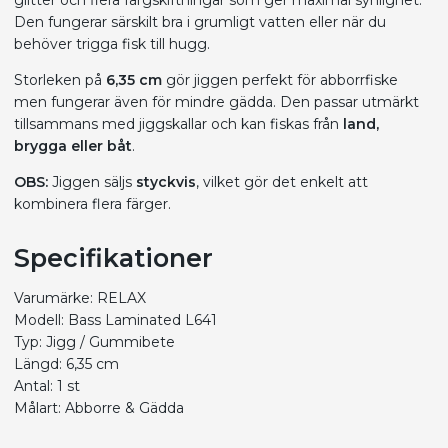
glitter och flera färgskiftningar som ger maximal synlighet.
Den fungerar särskilt bra i grumligt vatten eller när du
behöver trigga fisk till hugg.
Storleken på
6,35 cm
gör jiggen perfekt för abborrfiske
men fungerar även för mindre gädda. Den passar utmärkt
tillsammans med jiggskallar och kan fiskas från
land,
brygga eller båt
.
OBS:
Jiggen säljs
styckvis
, vilket gör det enkelt att
kombinera flera färger.
Specifikationer
Varumärke: RELAX
Modell: Bass Laminated L641
Typ: Jigg / Gummibete
Längd: 6,35 cm
Antal: 1 st
Målart: Abborre & Gädda