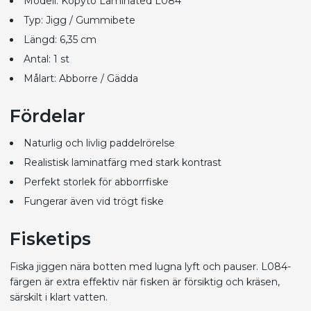
Modell: Kopyto Laminated L084
Typ: Jigg / Gummibete
Längd: 6,35 cm
Antal: 1 st
Målart: Abborre / Gädda
Fördelar
Naturlig och livlig paddelrörelse
Realistisk laminatfärg med stark kontrast
Perfekt storlek för abborrfiske
Fungerar även vid trögt fiske
Fisketips
Fiska jiggen nära botten med lugna lyft och pauser. L084-
färgen är extra effektiv när fisken är försiktig och kräsen,
särskilt i klart vatten.