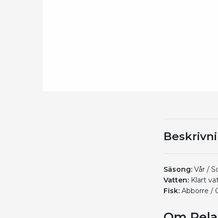
Beskrivn
Säsong:
Vår / 
Vatten:
Klart va
Fisk:
Abborre / 
Om Relax