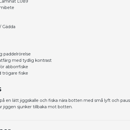
 Laminat L089
mmibete
 / Gädda
lig paddelrörelse
atfärg med tydlig kontrast
för abborrfiske
d trögare fiske
s
på en lätt jiggskalle och fiska nära botten med små lyft och pau
 jiggen sjunker tillbaka mot botten.