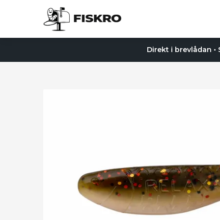
Direkt i brevlådan •