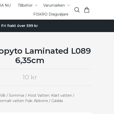
KA NU
Tillbehör
Varumärken
FISKRO Dragväljare
Fri frakt över 599 kr
Kopyto Laminated L089
6,35cm
10 kr
Vår / Sommar / Höst Vatten: Klart vatten /
ormalt vatten Fisk: Abborre / Gädda