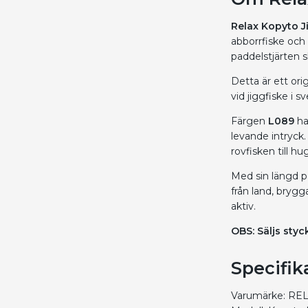
Relax Kopyto J
abborrfiske och
paddelstjärten sk
Detta är ett ori
vid jiggfiske i s
Färgen
L089
ha
levande intryck.
rovfisken till hu
Med sin längd 
från land, brygg
aktiv.
OBS: Säljs styck
Specifik
Varumärke: RE