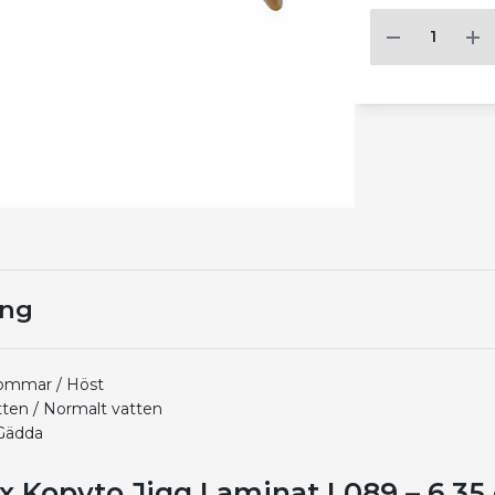
ing
Sommar / Höst
tten / Normalt vatten
Gädda
 Kopyto Jigg Laminat L089 – 6,35