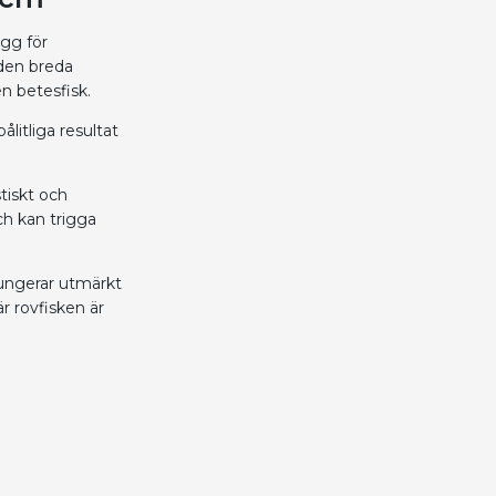
igg för
 den breda
en betesfisk.
ålitliga resultat
tiskt och
ch kan trigga
fungerar utmärkt
r rovfisken är