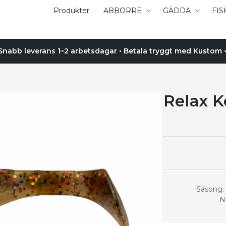
Produkter
ABBORRE
GÄDDA
FIS
 Snabb leverans 1–2 arbetsdagar • Betala tryggt med Kustom • 
Relax 
Säsong: 
N