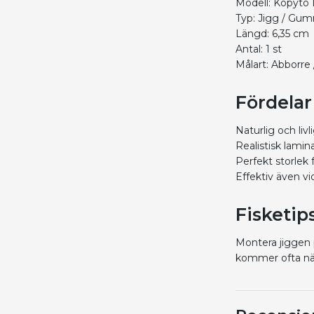
Modell: Kopyto
Typ: Jigg / Gu
Längd: 6,35 cm
Antal: 1 st
Målart: Abborre
Fördelar
Naturlig och liv
Realistisk lamin
Perfekt storlek 
Effektiv även vi
Fisketip
Montera jiggen 
kommer ofta när