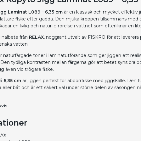
igg Laminat L089 – 6,35 cm
är en klassisk och mycket effektiv j
 lättare fiske efter gädda. Den mjuka kroppen tillsammans med
apar en livlig och naturlig rörelse i vattnet som efterliknar en lit
ginalbete från
RELAX
, noggrant utvalt av FISKRO för att leverera p
venska vatten.
r naturfärgade toner i laminatutförande som ger jiggen ett realis
 Den tydliga kontrasten mellan färgerna gör att betet syns bra o
gg även vid trögare fiske.
på
6,35 cm
är jiggen perfekt för abborrfiske med jiggskalle. Den 
a eller båt och är ett säkert val under större delen av säsongen nä
vis.
ationer
LAX