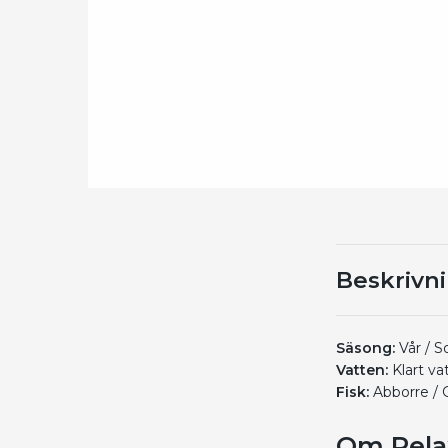
Beskrivn
Säsong:
Vår / 
Vatten:
Klart va
Fisk:
Abborre / 
Om Relax