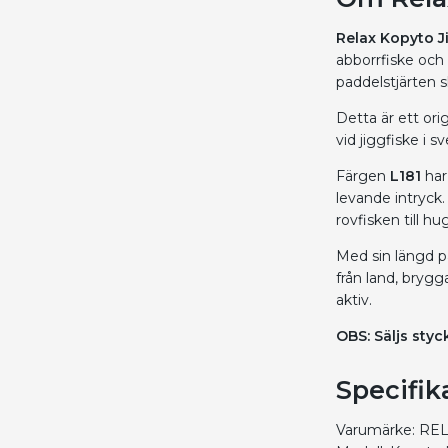
Relax Kopyto J
abborrfiske och
paddelstjärten sk
Detta är ett ori
vid jiggfiske i s
Färgen
L181
har
levande intryck.
rovfisken till hu
Med sin längd 
från land, brygg
aktiv.
OBS: Säljs styck
Specifik
Varumärke: RE