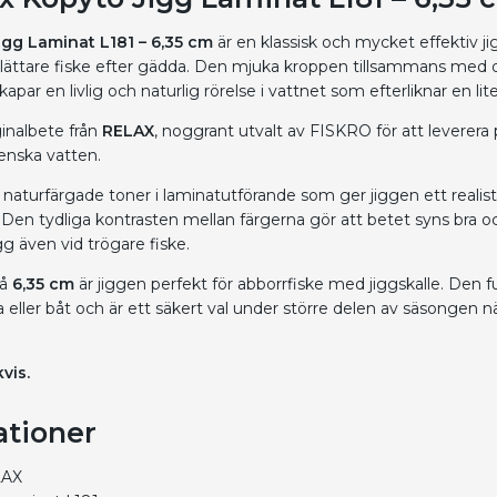
igg Laminat L181 – 6,35 cm
är en klassisk och mycket effektiv ji
 lättare fiske efter gädda. Den mjuka kroppen tillsammans med
apar en livlig och naturlig rörelse i vattnet som efterliknar en lit
ginalbete från
RELAX
, noggrant utvalt av FISKRO för att leverera p
venska vatten.
 naturfärgade toner i laminatutförande som ger jiggen ett realist
 Den tydliga kontrasten mellan färgerna gör att betet syns bra o
gg även vid trögare fiske.
på
6,35 cm
är jiggen perfekt för abborrfiske med jiggskalle. Den 
a eller båt och är ett säkert val under större delen av säsongen nä
vis.
ationer
LAX