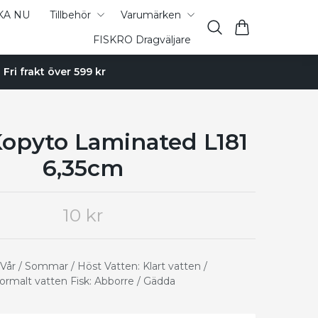
KA NU
Tillbehör
Varumärken
FISKRO Dragväljare
Fri frakt över 599 kr
Kopyto Laminated L181
6,35cm
10 kr
Vår / Sommar / Höst Vatten: Klart vatten /
ormalt vatten Fisk: Abborre / Gädda