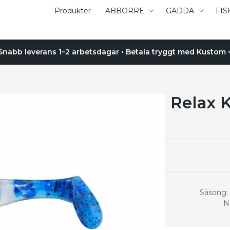
Produkter
ABBORRE
GÄDDA
FIS
 Snabb leverans 1–2 arbetsdagar • Betala tryggt med Kustom • 
Relax 
Säsong: 
N