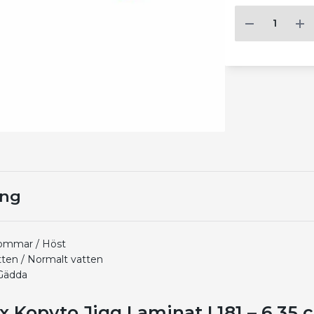
ing
Sommar / Höst
tten / Normalt vatten
Gädda
 Kopyto Jigg Laminat L181 – 6,35 