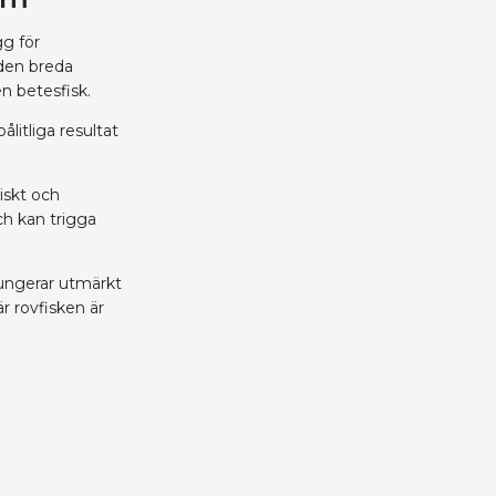
gg för
 den breda
en betesfisk.
ålitliga resultat
iskt och
ch kan trigga
fungerar utmärkt
r rovfisken är