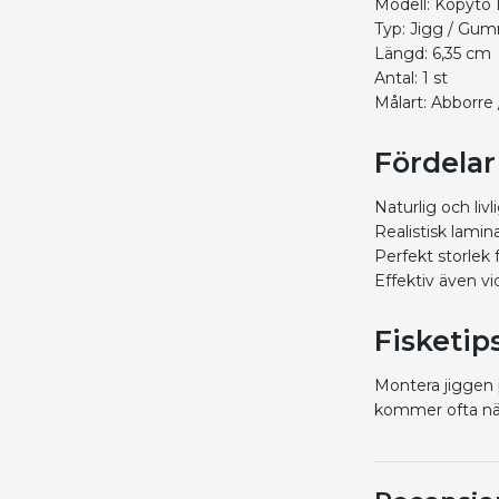
Modell: Kopyto 
Typ: Jigg / Gu
Längd: 6,35 cm
Antal: 1 st
Målart: Abborre
Fördelar
Naturlig och liv
Realistisk lamin
Perfekt storlek 
Effektiv även vi
Fisketip
Montera jiggen 
kommer ofta när