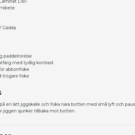
Laminat L181
mmibete
 / Gädda
lig paddelrörelse
atfärg med tydlig kontrast
för abborrfiske
d trögare fiske
s
på en lätt jiggskalle och fiska nära botten med små lyft och pau
 jiggen sjunker tillbaka mot botten.