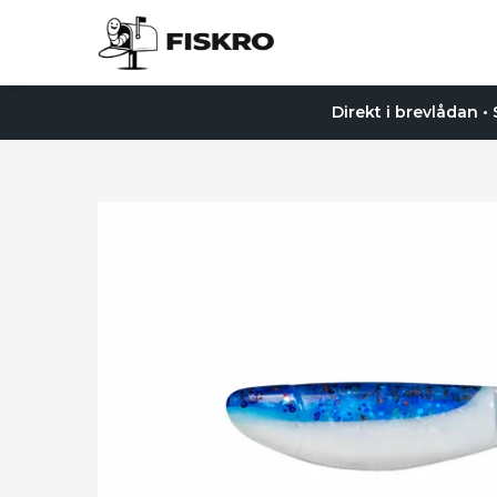
Direkt i brevlådan •