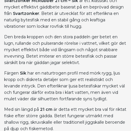
Svartzonker McRubber 21 cm – Sik
är ett klassiskt och
mycket effektivt gäddbete baserat på en beprövad design
från
Svartzonker
. Betet är utvecklat för att efterlikna en
naturlig bytesfisk med en stabil gång och kraftiga
vibrationer som lockar rovfisk till hugg.
Den breda kroppen och den stora paddeln ger betet en
lugn, rullande och pulserande rörelse i vattnet, vilket gör det
mycket effektivt både vid långsam och något snabbare
invevning. Betet imiterar en större betesfisk och passar
särskilt bra när gäddan jagar selektivt.
Färgen
Sik
har en naturtrogen profil med mörk rygg, ljus
kropp och diskreta detaljer som ger ett realistiskt och
levande intryck. Den efterliknar ljusa betesfiskar mycket väl
och fungerar därför extra bra i klart vatten, men även vid
mulet väder där silhuetten fortfarande syns tydligt.
Med sin längd på
21 cm
är detta ett mycket bra val för riktat
fiske efter större gädda. Betet fungerar utmärkt med
shallow rigg, skruvskalle eller traditionell jiggskalle beroende
på djup och fiskemetod.