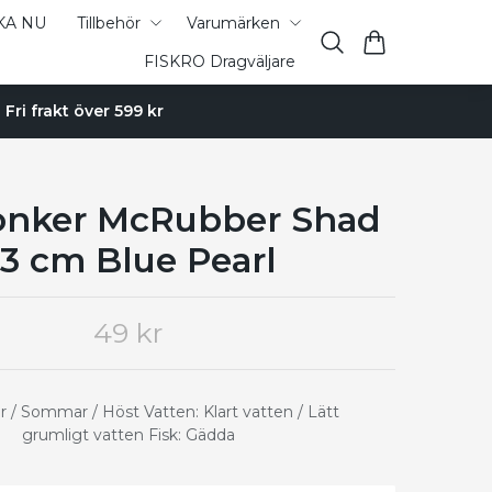
KA NU
Tillbehör
Varumärken
FISKRO Dragväljare
Fri frakt över 599 kr
onker McRubber Shad
3 cm Blue Pearl
49 kr
r / Sommar / Höst Vatten: Klart vatten / Lätt
grumligt vatten Fisk: Gädda