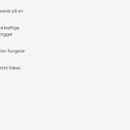
aserat på en
d kraftiga
triggar
 Den fungerar
etet fiskas