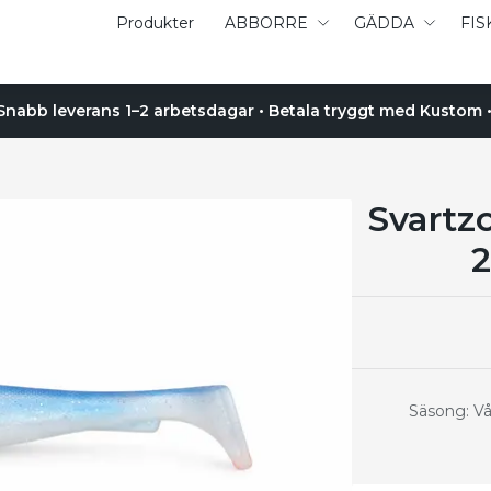
Produkter
ABBORRE
GÄDDA
FIS
 Snabb leverans 1–2 arbetsdagar • Betala tryggt med Kustom • 
Svartz
2
Säsong: Vå