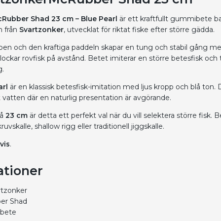
Rubber Shad 23 cm – Blue Pearl
är ett kraftfullt gummibete b
n från
Svartzonker
, utvecklat för riktat fiske efter större gädda.
en och den kraftiga paddeln skapar en tung och stabil gång me
lockar rovfisk på avstånd. Betet imiterar en större betesfisk och 
g.
arl
är en klassisk betesfisk-imitation med ljus kropp och blå ton.
art vatten där en naturlig presentation är avgörande.
på
23 cm
är detta ett perfekt val när du vill selektera större fisk. B
uvskalle, shallow rigg eller traditionell jiggskalle.
vis
.
ationer
rtzonker
er Shad
dbete