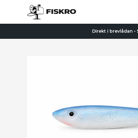
Direkt i brevlådan •