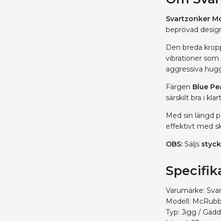
Svartzonker Mc
beprövad desig
Den breda kropp
vibrationer som 
aggressiva hug
Färgen
Blue Pe
särskilt bra i kl
Med sin längd 
effektivt med skr
OBS:
Säljs
styck
Specifik
Varumärke: Sva
Modell: McRubb
Typ: Jigg / Gäd