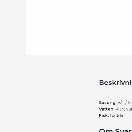
Beskrivn
Säsong:
Vår / 
Vatten:
Klart va
Fisk:
Gädda
Om Svar