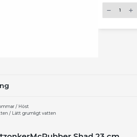
ing
Sommar / Höst
tten / Lätt grumligt vatten
tzonkerMcRubber Shad 23 cm