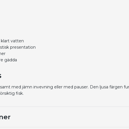
 klart vatten
istisk presentation
ner
rre gädda
s
gsamt med jämn invevning eller med pauser. Den ljusa färgen fun
örsiktig fisk.
ner