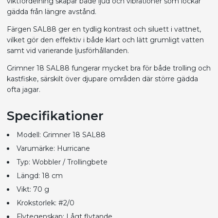
viktfördelning skapar både ljud och vibrationer som lockar
gädda från längre avstånd.
Färgen SAL88 ger en tydlig kontrast och siluett i vattnet,
vilket gör den effektiv i både klart och lätt grumligt vatten
samt vid varierande ljusförhållanden.
Grimner 18 SAL88 fungerar mycket bra för både trolling och
kastfiske, särskilt över djupare områden där större gädda
ofta jagar.
Specifikationer
Modell: Grimner 18 SAL88
Varumärke: Hurricane
Typ: Wobbler / Trollingbete
Längd: 18 cm
Vikt: 70 g
Krokstorlek: #2/0
Flytegenskap: Lågt flytande